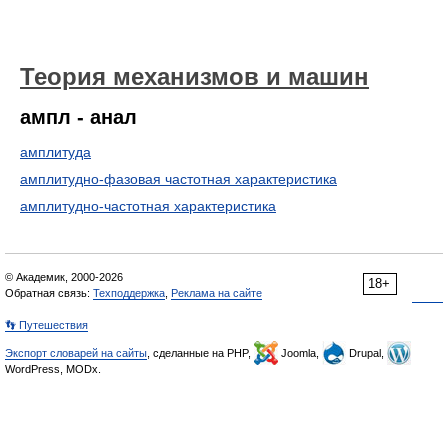
Теория механизмов и машин
ампл - анал
амплитуда
амплитудно-фазовая частотная характеристика
амплитудно-частотная характеристика
© Академик, 2000-2026
18+
Обратная связь:
Техподдержка
,
Реклама на сайте
👣 Путешествия
Экспорт словарей на сайты
, сделанные на PHP,
Joomla,
Drupal,
WordPress, MODx.